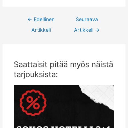
Artikkelien
←
Edellinen
Seuraava
selaus
Artikkeli
Artikkeli
→
Saattaisit pitää myös näistä
tarjouksista: